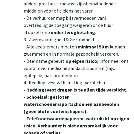
andere prestatie-/bewustzijnsbeïnvloedende
middelen vóór of tijdens het varen.
- De verhuurder mag bij (vermoeden van)
overtreding de toegang weigeren of de huur
stopzetten
zonder terugbetaling
.
3. Zwemvaardigheid & Gezondheid
- Alle deelnemers moeten
minimaal 50 m
kunnen
zwemmen en in normale gezondheid verkeren.
- Deelname gebeurt
op eigen risico
; informeer ons
vooraf over medische aandachtspunten (bijv.
epilepsie, hartproblemen).
4. Reddingsvest & Uitrusting (verplicht)
- Reddingsvest dragen is te allen tijde verplicht.
- Schoeisel: gesloten
waterschoenen/sportschoenen aanbevolen
(geen blote voeten/slippers).
- Telefoon/waardepapieren: waterdicht op eigen
risico. Verhuurder is niet aansprakelijk voor
schade of verlies.