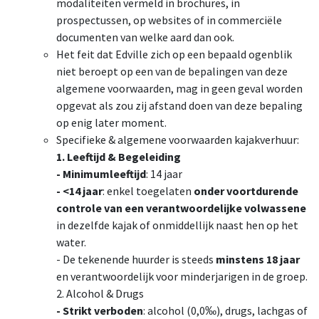
modaliteiten vermeld in brochures, in
prospectussen, op websites of in commerciële
documenten van welke aard dan ook.
Het feit dat Edville zich op een bepaald ogenblik
niet beroept op een van de bepalingen van deze
algemene voorwaarden, mag in geen geval worden
opgevat als zou zij afstand doen van deze bepaling
op enig later moment.
Specifieke & algemene voorwaarden kajakverhuur:
1. Leeftijd & Begeleiding
- Minimumleeftijd
: 14 jaar
- <14 jaar
: enkel toegelaten
onder voortdurende
controle van een verantwoordelijke volwassene
in dezelfde kajak of onmiddellijk naast hen op het
water.
- De tekenende huurder is steeds
minstens 18 jaar
en verantwoordelijk voor minderjarigen in de groep.
2. Alcohol & Drugs
- Strikt verboden
: alcohol (0,0‰), drugs, lachgas of