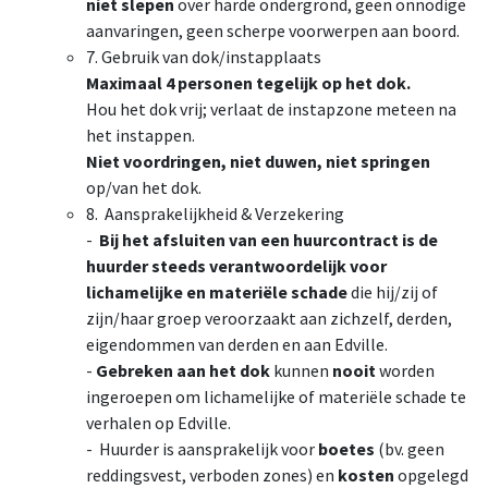
niet slepen
over harde ondergrond, geen onnodige
aanvaringen, geen scherpe voorwerpen aan boord.
7. Gebruik van dok/instapplaats
Maximaal 4 personen tegelijk op het dok.
Hou het dok vrij; verlaat de instapzone meteen na
het instappen.
Niet voordringen, niet duwen, niet springen
op/van het dok.
8. Aansprakelijkheid & Verzekering
-
Bij het afsluiten van een huurcontract is de
huurder steeds verantwoordelijk voor
lichamelijke en materiële schade
die hij/zij of
zijn/haar groep veroorzaakt aan zichzelf, derden,
eigendommen van derden en aan Edville.
-
Gebreken aan het dok
kunnen
nooit
worden
ingeroepen om lichamelijke of materiële schade te
verhalen op Edville.
- Huurder is aansprakelijk voor
boetes
(bv. geen
reddingsvest, verboden zones) en
kosten
opgelegd