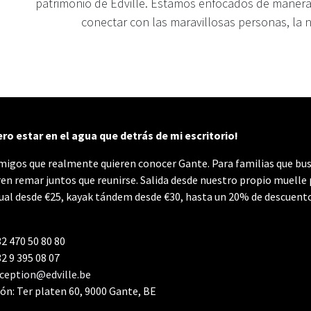
patrimonio de Edville. Estamos enfocados de manera
conectar con las maravillosas personas, la 
ero estar en el agua que detrás de mi escritorio!
migos que realmente quieren conocer Gante. Para familias que busc
ren remar juntos que reunirse. Salida desde nuestro propio muelle
dual desde €25, kayak tándem desde €30, hasta un 20% de descuent
2 470 50 80 80
2 9 395 08 07
ception@edville.be
ión: Ter platen 60, 9000 Gante, BE