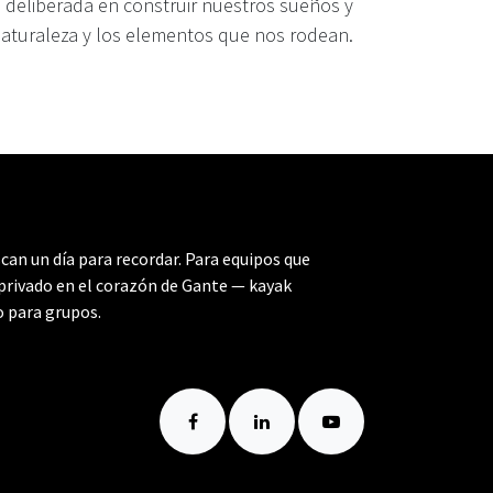
 deliberada en construir nuestros sueños y
naturaleza y los elementos que nos rodean.
an un día para recordar. Para equipos que
 privado en el corazón de Gante — kayak
o para grupos.