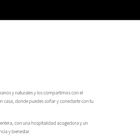
TUDIO
KAYAK
VISIÓN
RESERVAR
anos y naturales y los compartimos con el
en casa, donde puedes soñar y conectarte con tu
centera, con una hospitalidad acogedora y un
cia y bienestar.