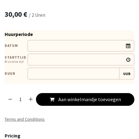
30,00
€
/
2
Uren
Huurperiode
DATUM
STARTTIJD
Brusselse tijd
DUUR
UUR
Aan winkelmandje toevoegen
Terms and Conditions
Pricing