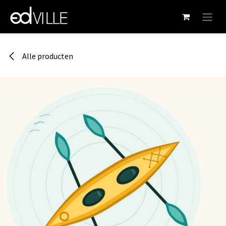
Overslaan naar inhoud
Alle producten