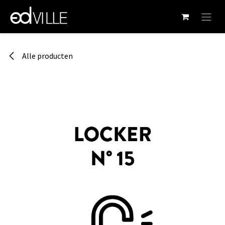
Overslaan naar inhoud
Alle producten