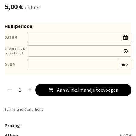
5,00
€
/
4
Uren
Huurperiode
DATUM
STARTTIJD
Brusselse tijd
DUUR
UUR
Aan winkelmandje toevoegen
Terms and Conditions
Pricing
4 Uren
5,00 €