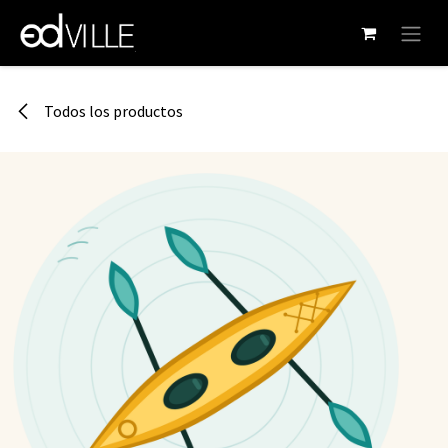
Ir al contenido
Todos los productos